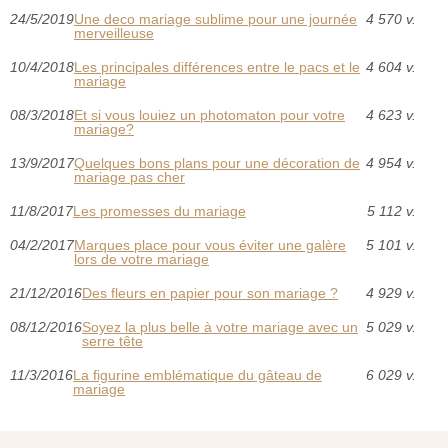
24/5/2019
Une deco mariage sublime pour une journée
4 570 v.
merveilleuse
10/4/2018
Les principales différences entre le pacs et le
4 604 v.
mariage
08/3/2018
Et si vous louiez un photomaton pour votre
4 623 v.
mariage?
13/9/2017
Quelques bons plans pour une décoration de
4 954 v.
mariage pas cher
11/8/2017
Les promesses du mariage
5 112 v.
04/2/2017
Marques place pour vous éviter une galère
5 101 v.
lors de votre mariage
21/12/2016
Des fleurs en papier pour son mariage ?
4 929 v.
08/12/2016
Soyez la plus belle à votre mariage avec un
5 029 v.
serre tête
11/3/2016
La figurine emblématique du gâteau de
6 029 v.
mariage