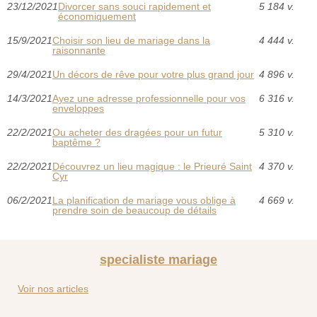
23/12/2021
Divorcer sans souci rapidement et
5 184 v.
économiquement
15/9/2021
Choisir son lieu de mariage dans la
4 444 v.
raisonnante
29/4/2021
Un décors de rêve pour votre plus grand jour
4 896 v.
14/3/2021
Ayez une adresse professionnelle pour vos
6 316 v.
enveloppes
22/2/2021
Ou acheter des dragées pour un futur
5 310 v.
baptême ?
22/2/2021
Découvrez un lieu magique : le Prieuré Saint
4 370 v.
Cyr
06/2/2021
La planification de mariage vous oblige à
4 669 v.
prendre soin de beaucoup de détails
specialiste mariage
Voir nos articles