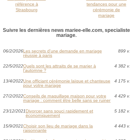
référence à
tendances pour une
Strasbourg
cérémonie de
mariage
Suivre les dernières news mariee-elle.com, specialiste
mariage.
06/2/2026
Les secrets d'une demande en mariage
899 v.
réussie à paris
22/5/2022
Quels sont les attraits de se marier à
4 382 v.
l'automne ?‎
13/4/2022
Une officiant cérémonie laïque et chanteuse
4 175 v.
pour votre mariage
27/2/2022
Conseils de maquillage maison pour votre
4 429 v.
mariage : comment être belle sans se ruiner
23/12/2021
Divorcer sans souci rapidement et
5 182 v.
économiquement
15/9/2021
Choisir son lieu de mariage dans la
4 443 v.
raisonnante