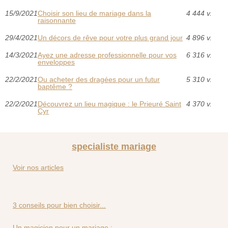
15/9/2021
Choisir son lieu de mariage dans la
4 444 v.
raisonnante
29/4/2021
Un décors de rêve pour votre plus grand jour
4 896 v.
14/3/2021
Ayez une adresse professionnelle pour vos
6 316 v.
enveloppes
22/2/2021
Ou acheter des dragées pour un futur
5 310 v.
baptême ?
22/2/2021
Découvrez un lieu magique : le Prieuré Saint
4 370 v.
Cyr
specialiste mariage
Voir nos articles
3 conseils pour bien choisir...
Un magicien pour un mariage :...