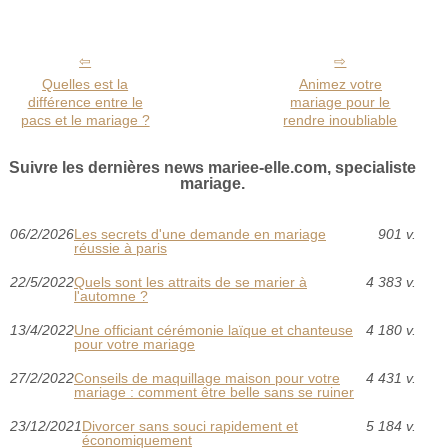
Quelles est la
Animez votre
différence entre le
mariage pour le
pacs et le mariage ?
rendre inoubliable
Suivre les dernières news mariee-elle.com, specialiste
mariage.
06/2/2026
Les secrets d'une demande en mariage
901 v.
réussie à paris
22/5/2022
Quels sont les attraits de se marier à
4 383 v.
l'automne ?‎
13/4/2022
Une officiant cérémonie laïque et chanteuse
4 180 v.
pour votre mariage
27/2/2022
Conseils de maquillage maison pour votre
4 431 v.
mariage : comment être belle sans se ruiner
23/12/2021
Divorcer sans souci rapidement et
5 184 v.
économiquement